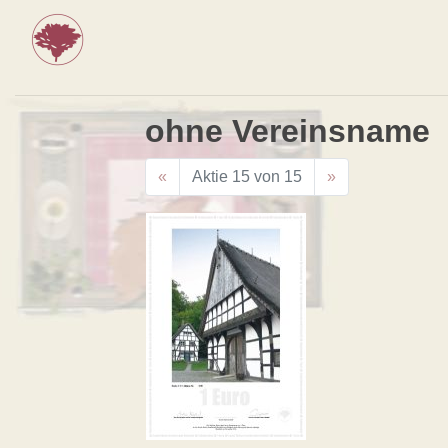
ohne Vereinsname
«
Aktie 15 von 15
»